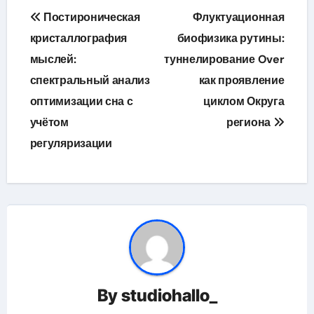
Навигация
Постироническая
Флуктуационная
по
кристаллография
биофизика рутины:
мыслей:
туннелирование Over
записям
спектральный анализ
как проявление
оптимизации сна с
циклом Округа
учётом
региона
регуляризации
By
studiohallo_