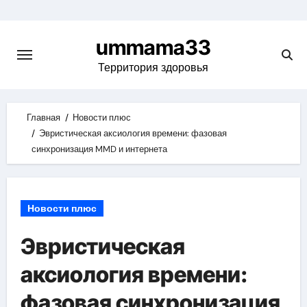
Skip
to
ummama33
content
Территория здоровья
Главная
Новости плюс
Эвристическая аксиология времени: фазовая
синхронизация MMD и интернета
Новости плюс
Эвристическая
аксиология времени:
фазовая синхронизация