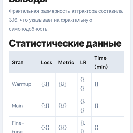
Фрактальная размерность аттрактора составила
3.16, что указывает на фрактальную
самоподобность.
Статистические данные
Time
Этап
Loss
Metric
LR
(min)
{}.
Warmup
{}.{}
{}.{}
{}
{}
{}.
Main
{}.{}
{}.{}
{}
{}
Fine-
{}.
{}.{}
{}.{}
{}
tune
{}