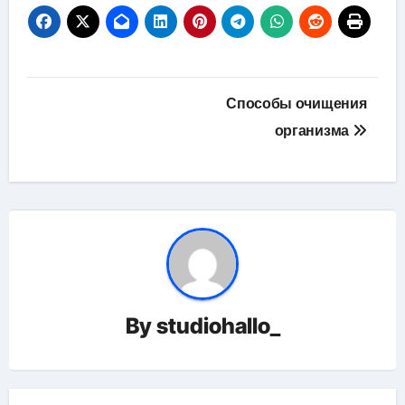
Навигация
Способы очищения
по
организма
записям
By
studiohallo_