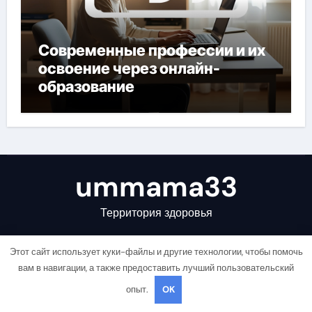
Современные профессии и их
освоение через онлайн-
образование
ummama33
Территория здоровья
Этот сайт использует куки-файлы и другие технологии, чтобы помочь
вам в навигации, а также предоставить лучший пользовательский
опыт.
OK
Copyright © All rights reserved
|
Newsair
от
Themeansar
.