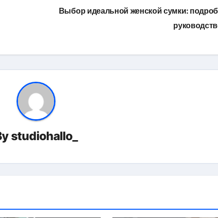
Выбор идеальной женской сумки: подро
руководст
By
studiohallo_