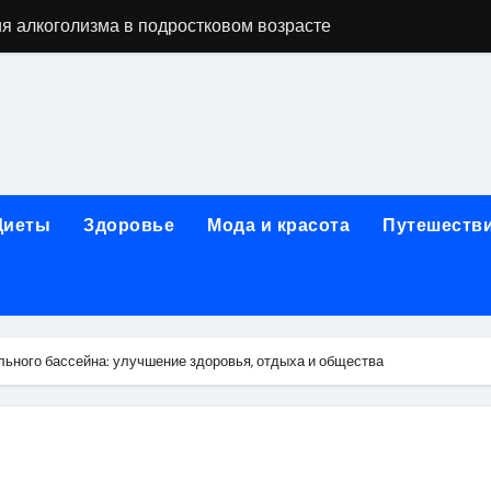
вки японской косметики из Японии
 их освоение через онлайн-образование
изме: анонимные современные программы и роль лицензи
ды, этапы и показания к терапии
 с материалами, направленными на обход верификации или 
Диеты
Здоровье
Мода и красота
Путешеств
егионального информационного портала
стане: взрослые, детские и городские модели, сравнение ц
ды услуг, материалы и форматы работы
ьного бассейна: улучшение здоровья, отдыха и общества
пов на ручки