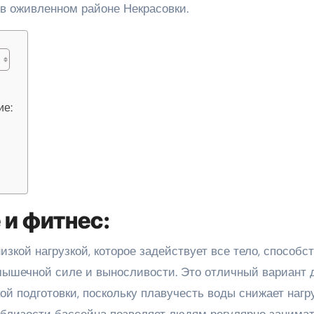
 в оживленном районе Некрасовки.
ие:
 и фитнес:
зкой нагрузкой, которое задействует все тело, способс
мышечной силе и выносливости. Это отличный вариант 
й подготовки, поскольку плавучесть воды снижает нагр
близости бассейна позволяет людям регулярно занима