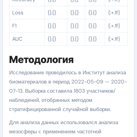
Loss
{}.{}
{}.{}
{}.{}
{:+.1f}
F1
{}.{}
{}.{}
{}.{}
{:+.1f}
AUC
{}.{}
{}.{}
{}.{}
{:+.1f}
Методология
Исследование проводилось в Институт анализа
биоматериалов в период 2022-05-09 — 2020-
07-13. Выборка составила 1803 участников/
наблюдений, отобранных методом
стратифицированной случайной выборки.
Для анализа данных использовался анализа
мезосферы с применением частотной