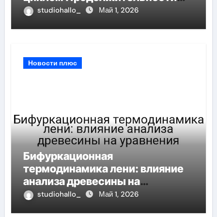
интервала с социальным
studiohallo_
Май 1, 2026
импульсом
Новости плюс
Бифуркационная
термодинамика лени: влияние
анализа древесины на
уравнения
studiohallo_
Май 1, 2026