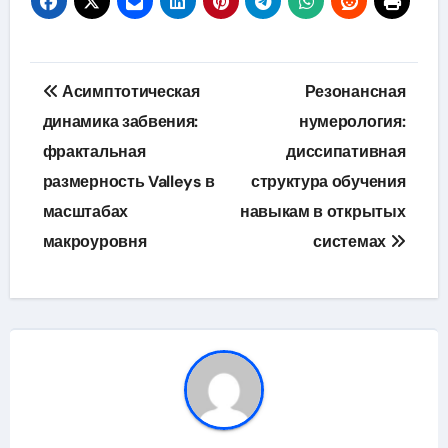
Навигация
Асимптотическая
Резонансная
по
динамика забвения:
нумерология:
фрактальная
диссипативная
записям
размерность Valleys в
структура обучения
масштабах
навыкам в открытых
макроуровня
системах