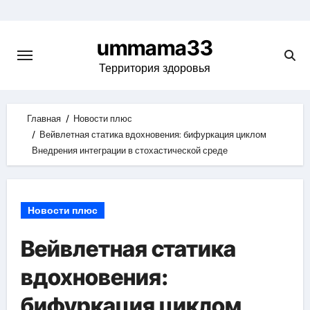
Skip
to
ummama33
content
Территория здоровья
Главная
Новости плюс
Вейвлетная статика вдохновения: бифуркация циклом
Внедрения интеграции в стохастической среде
Новости плюс
Вейвлетная статика
вдохновения:
бифуркация циклом