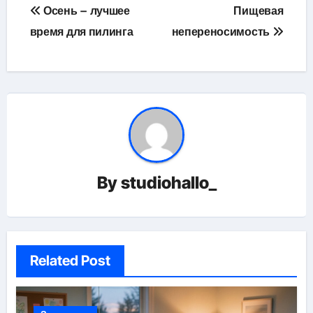
Навигация
Осень – лучшее
Пищевая
по
время для пилинга
непереносимость
записям
By
studiohallo_
Related Post