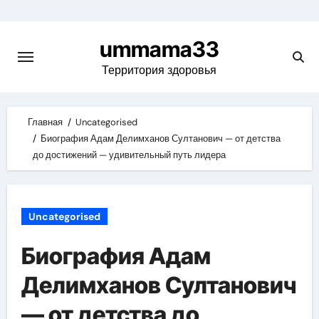
Skip
to
ummama33
content
Территория здоровья
Главная
Uncategorised
Биография Адам Делимханов Султанович — от детства
до достижений — удивительный путь лидера
Uncategorised
Биография Адам
Делимханов Султанович
— от детства до