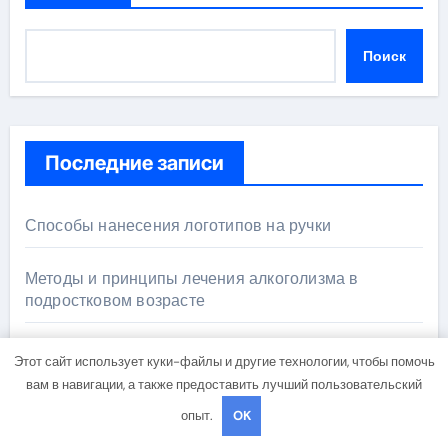
Поиск
Последние записи
Способы нанесения логотипов на ручки
Методы и принципы лечения алкоголизма в
подростковом возрасте
Особенности прямой доставки японской косметики
Этот сайт использует куки-файлы и другие технологии, чтобы помочь
из Японии
вам в навигации, а также предоставить лучший пользовательский
опыт.
OK
Современные профессии и их освоение через