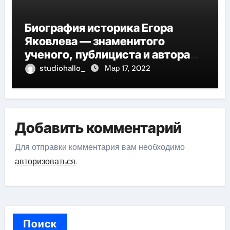
Биография историка Егора
Яковлева — знаменитого
ученого, публициста и автора
многочисленных научных
studiohallo_
Мар 17, 2022
работ, отличившегося своими
значительными достижениями,
глубокими исследованиями и
огромным вкладом в развитие
Добавить комментарий
исторической науки
Для отправки комментария вам необходимо
авторизоваться
.
Поиск