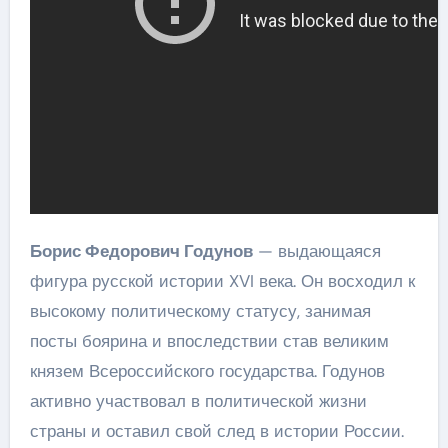
Борис Федорович Годунов
— выдающаяся
фигура русской истории XVI века. Он восходил к
высокому политическому статусу, занимая
посты боярина и впоследствии став великим
князем Всероссийского государства. Годунов
активно участвовал в политической жизни
страны и оставил свой след в истории России.