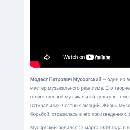
Модест Петрович Мусоргский
– один из в
мастер музыкального реализма. Его творч
отечественной музыкальной культуры, смес
натуральных, честных эмоций. Жизнь Мусо
борьбой, отразилась в его произведениях
Мусоргский родился 21 марта 1839 года в 