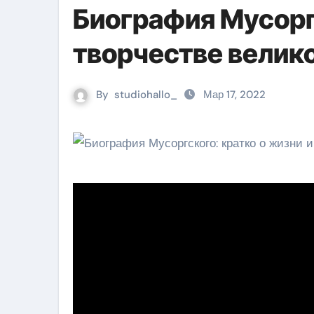
Биография Мусорг
творчестве велик
By
studiohallo_
Мар 17, 2022