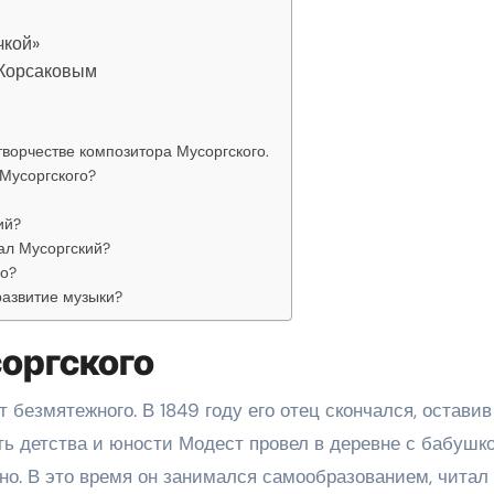
чкой»
-Корсаковым
творчестве композитора Мусоргского.
Мусоргского?
ий?
ал Мусоргский?
го?
развитие музыки?
соргского
 безмятежного. В 1849 году его отец скончался, оставив
 детства и юности Модест провел в деревне с бабушко
но. В это время он занимался самообразованием, читал