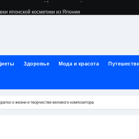
вки японской косметики из Японии
 их освоение через онлайн-образование
изме: анонимные современные программы и роль лицензи
ды, этапы и показания к терапии
 с материалами, направленными на обход верификации или 
Диеты
Здоровье
Мода и красота
Путешеств
егионального информационного портала
стане: взрослые, детские и городские модели, сравнение ц
ды услуг, материалы и форматы работы
ратко о жизни и творчестве великого композитора
пов на ручки