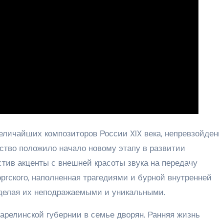
еличайших композиторов России XIX века, непревзойде
ество положило начало новому этапу в развитии
тив акценты с внешней красоты звука на передачу
ргского, наполненная трагедиями и бурной внутренней
, делая их неподражаемыми и уникальными.
Карелинской губернии в семье дворян. Ранняя жизнь