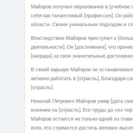
Майоров получил образование в [учебное з
себя как талантливый [профессия]. Он раб
области. Своим уникальным подходом и сп
Впоследствии Майоров приступил к [больш
деятельности]. Он [достижение], что прин
[награда] за свои значительные достижения
В своей карьере Майоров не останавливал
активно работать в [отрасль]. Благодаря с
[отрасль].
Николай Петрович Майоров умер [дата сме
влияние на [отрасль]. Его труды до сих п
Майоров остается не только одной из глав
всех, кто стремится достичь великих высо