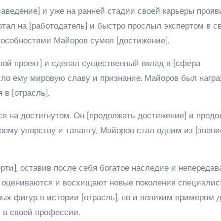
аведение] и уже на ранней стадии своей карьеры прояв
отал на [работодатель] и быстро прослыл экспертом в с
особностями Майоров сумел [достижение].
ой проект] и сделал существенный вклад в [сфера
есло ему мировую славу и признание. Майоров был нагр
 в [отрасль].
ся на достигнутом. Он [продолжать достижение] и прод
воему упорству и таланту, Майоров стал одним из [звани
рти], оставив после себя богатое наследие и непереда
ор оцениваются и восхищают новые поколения специалис
ных фигур в истории [отрасль], но и великим примером 
т в своей профессии.