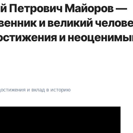
й Петрович Майоров —
венник и великий челов
остижения и неоценимы