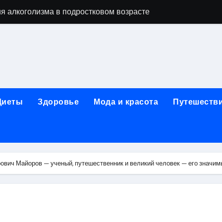
я алкоголизма в подростковом возрасте
вки японской косметики из Японии
 их освоение через онлайн-образование
изме: анонимные современные программы и роль лицензи
ды, этапы и показания к терапии
Диеты
Здоровье
Мода и красота
Путешеств
 с материалами, направленными на обход верификации или 
егионального информационного портала
стане: взрослые, детские и городские модели, сравнение ц
ович Майоров — ученый, путешественник и великий человек — его значим
ды услуг, материалы и форматы работы
пов на ручки