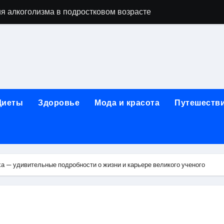
я алкоголизма в подростковом возрасте
вки японской косметики из Японии
 их освоение через онлайн-образование
изме: анонимные современные программы и роль лицензи
ды, этапы и показания к терапии
Диеты
Здоровье
Мода и красота
Путешеств
 с материалами, направленными на обход верификации или 
егионального информационного портала
стане: взрослые, детские и городские модели, сравнение ц
а — удивительные подробности о жизни и карьере великого ученого
ды услуг, материалы и форматы работы
пов на ручки