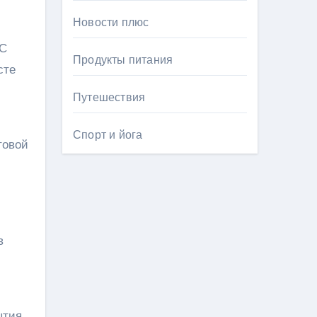
Новости плюс
 С
Продукты питания
сте
Путешествия
Спорт и йога
товой
в
ытия