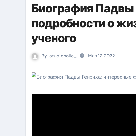
Биография Падвы 
подробности о жиз
ученого
By
studiohallo_
Мар 17, 2022