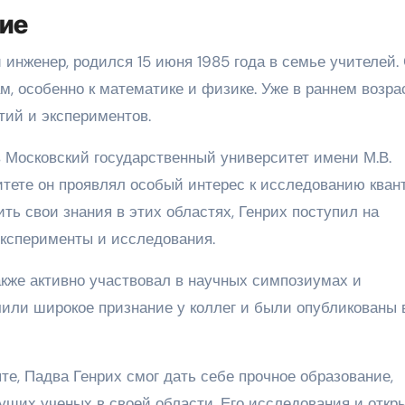
ние
 инженер, родился 15 июня 1985 года в семье учителей.
м, особенно к математике и физике. Уже в раннем возра
тий и экспериментов.
в Московский государственный университет имени М.В.
итете он проявлял особый интерес к исследованию кван
ть свои знания в этих областях, Генрих поступил на
ксперименты и исследования.
акже активно участвовал в научных симпозиумах и
чили широкое признание у коллег и были опубликованы 
е, Падва Генрих смог дать себе прочное образование,
ущих ученых в своей области. Его исследования и откр