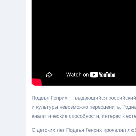
Подвъя Генрих — выдающийся российский у
и культуры невозможно переоценить. Родив
аналитические способности, интерес к ес
С детских лет Подвъя Генрих проявлял люб