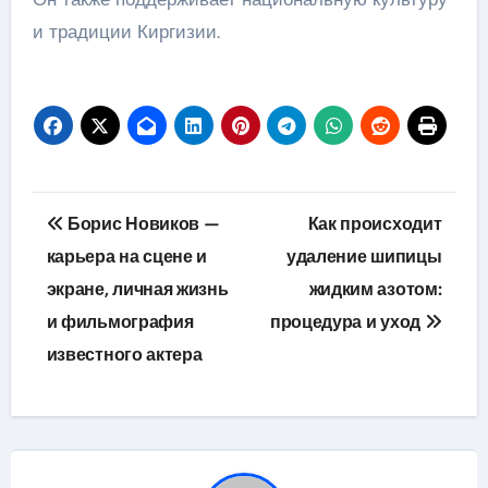
и традиции Киргизии.
Навигация
Борис Новиков —
Как происходит
по
карьера на сцене и
удаление шипицы
экране, личная жизнь
жидким азотом:
записям
и фильмография
процедура и уход
известного актера