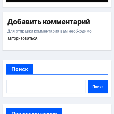
значительными достижениями,
глубокими исследованиями и
огромным вкладом в развитие
Добавить комментарий
исторической науки
Для отправки комментария вам необходимо
авторизоваться
.
Поиск
Поиск
Последние записи