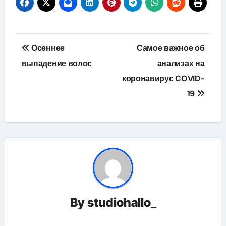
Навигация
Осеннее
Самое важное об
по
выпадение волос
анализах на
коронавирус COVID-
записям
19
By
studiohallo_