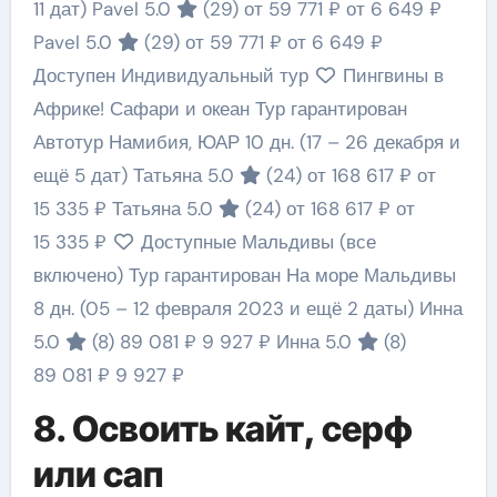
11 дат)
Pavel 5.0
(29)
от 59 771 ₽
от 6 649 ₽
Pavel 5.0
(29)
от 59 771 ₽
от 6 649 ₽
Доступен Индивидуальный тур
Пингвины в
Африке! Сафари и океан Тур гарантирован
Автотур Намибия, ЮАР
10 дн.
(17 – 26 декабря и
ещё 5 дат)
Татьяна 5.0
(24)
от 168 617 ₽
от
15 335 ₽
Татьяна 5.0
(24)
от 168 617 ₽
от
15 335 ₽
Доступные Мальдивы (все
включено) Тур гарантирован На море Мальдивы
8 дн.
(05 – 12 февраля 2023 и ещё 2 даты)
Инна
5.0
(8)
89 081 ₽
9 927 ₽
Инна 5.0
(8)
89 081 ₽
9 927 ₽
8. Освоить кайт, серф
или сап