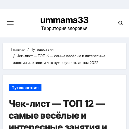
Skip
to
ummama33
content
Территория здоровья
Главная
Путешествия
Чек-лист — ТОП 12 — самые весёлые и интересные
занятия и активити, что нужно успеть летом 2022
Путешествия
Чек-лист — ТОП 12 —
самые весёлые и
интересные занятия и