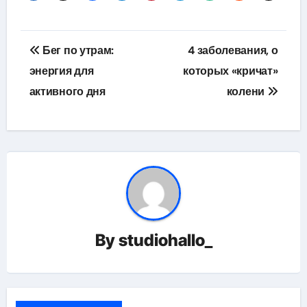
Навигация
Бег по утрам:
4 заболевания, о
по
энергия для
которых «кричат»
активного дня
колени
записям
By
studiohallo_