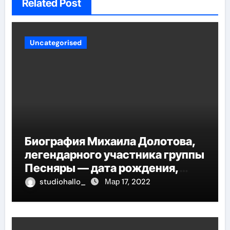
Related Post
Uncategorised
Биография Михаила Долотова,
легендарного участника группы
Песняры — дата рождения,
творческий путь и невероятные
studiohallo_
Мар 17, 2022
успехи