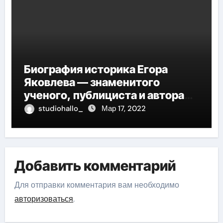
Биография историка Егора
Яковлева — знаменитого
ученого, публициста и автора
многочисленных научных
studiohallo_
Мар 17, 2022
работ, отличившегося своими
значительными достижениями,
глубокими исследованиями и
огромным вкладом в развитие
Добавить комментарий
исторической науки
Для отправки комментария вам необходимо
авторизоваться
.