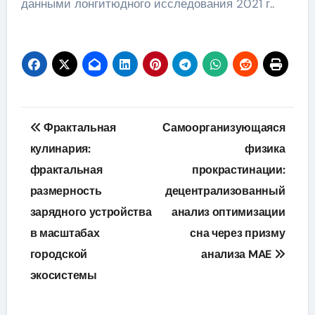
данными лонгитюдного исследования 2021 г..
Навигация
Фрактальная
Самоорганизующаяся
по
кулинария:
физика
фрактальная
прокрастинации:
записям
размерность
децентрализованный
зарядного устройства
анализ оптимизации
в масштабах
сна через призму
городской
анализа MAE
экосистемы