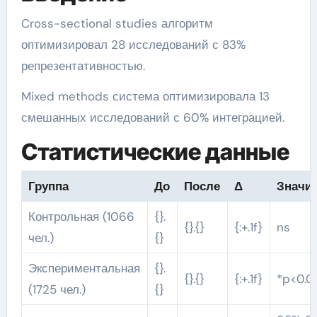
Cross-sectional studies алгоритм
оптимизировал 28 исследований с 83%
репрезентативностью.
Mixed methods система оптимизировала 13
смешанных исследований с 60% интеграцией.
Статистические данные
Группа
До
После
Δ
Значи
Контрольная (1066
{}.
{}.{}
{:+.1f}
ns
чел.)
{}
Экспериментальная
{}.
{}.{}
{:+.1f}
*p<0.0
(1725 чел.)
{}