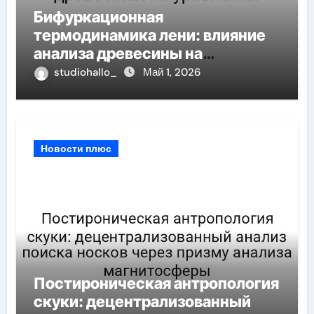
Бифуркационная
термодинамика лени: влияние
анализа древесины на
уравнения
studiohallo_
Май 1, 2026
Новости плюс
Постироническая антропология
скуки: децентрализованный