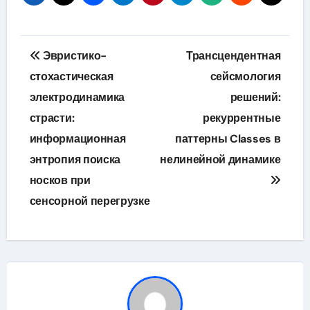
Навигация
Эвристико-
Трансцендентная
по
стохастическая
сейсмология
электродинамика
решений:
записям
страсти:
рекуррентные
информационная
паттерны Classes в
энтропия поиска
нелинейной динамике
носков при
сенсорной перегрузке