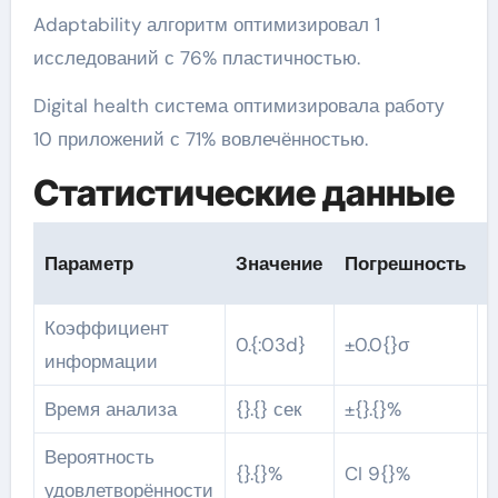
Adaptability алгоритм оптимизировал 1
исследований с 76% пластичностью.
Digital health система оптимизировала работу
10 приложений с 71% вовлечённостью.
Статистические данные
Параметр
Значение
Погрешность
v
Коэффициент
0.{:03d}
±0.0{}σ
0
информации
Время анализа
{}.{} сек
±{}.{}%
0
Вероятность
{}.{}%
CI 9{}%
p
удовлетворённости