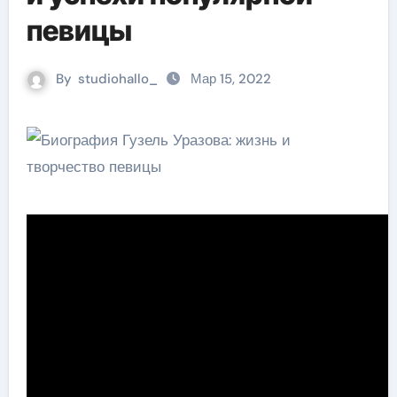
певицы
By
studiohallo_
Мар 15, 2022