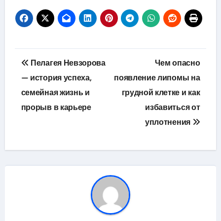
Навигация
Пелагея Невзорова
Чем опасно
по
— история успеха,
появление липомы на
семейная жизнь и
грудной клетке и как
записям
прорыв в карьере
избавиться от
уплотнения