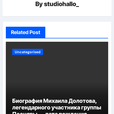
By
studiohallo_
Related Post
Uncategorised
Биография Михаила Долотова,
легендарного участника группы
Песняры — дата рождения,