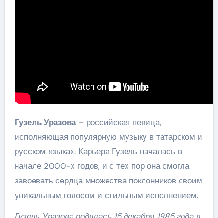
Гузель Уразова
– российская певица,
исполняющая популярную музыку в татарском и
русском языках. Карьера Гузель началась в
начале 2000-х годов, и с тех пор она смогла
завоевать сердца множества поклонников своим
уникальным голосом и стильным исполнением.
Гузель Уразова родилась 15 декабря 1985 года в