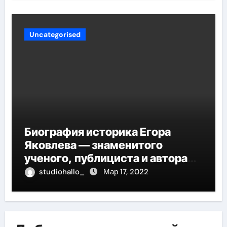
Uncategorised
Биография историка Егора
Яковлева — знаменитого
ученого, публициста и автора
многочисленных научных
studiohallo_
Мар 17, 2022
работ, отличившегося своими
значительными достижениями,
глубокими исследованиями и
огромным вкладом в развитие