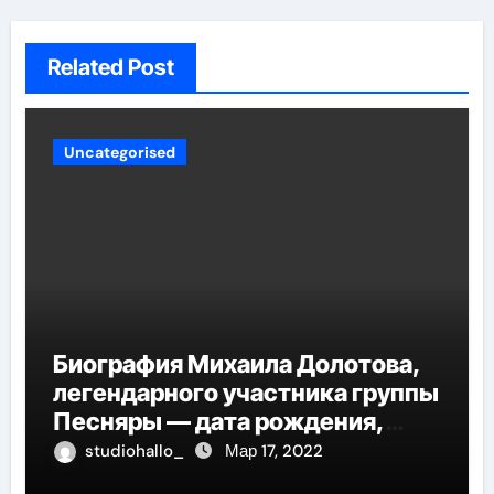
Related Post
Uncategorised
Биография Михаила Долотова,
легендарного участника группы
Песняры — дата рождения,
творческий путь и невероятные
studiohallo_
Мар 17, 2022
успехи