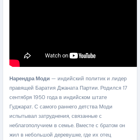
Нарендра Моди
— индийский политик и лидер
правящей Баратия Джаната Партии. Родился 17
сентября 1950 года в индийском штате
Гуджарат. С самого раннего детства Моди
испытывал затруднения, связанные с
неблагополучием в семье. Вместе с братом он
жил в небольшой деревушке, где их отец