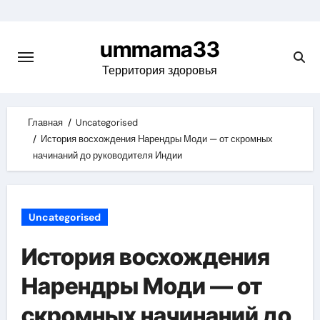
Skip
to
ummama33
content
Территория здоровья
Главная
Uncategorised
История восхождения Нарендры Моди — от скромных
начинаний до руководителя Индии
Uncategorised
История восхождения
Нарендры Моди — от
скромных начинаний до