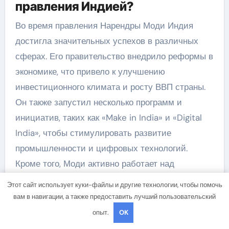
правления Индией?
Во время правления Нарендры Моди Индия
достигла значительных успехов в различных
сферах. Его правительство внедрило реформы в
экономике, что привело к улучшению
инвестиционного климата и росту ВВП страны.
Он также запустил несколько программ и
инициатив, таких как «Make in India» и «Digital
India», чтобы стимулировать развитие
промышленности и цифровых технологий.
Кроме того, Моди активно работает над
сокращением бедности в стране и развитием
Этот сайт использует куки-файлы и другие технологии, чтобы помочь
социальных программ, таких как «Swachh Bharat
вам в навигации, а также предоставить лучший пользовательский
Abhiyan» (Движение за чистую Индию) и
опыт.
OK
«Pradhan Mantri Jan Dhan Yojana»