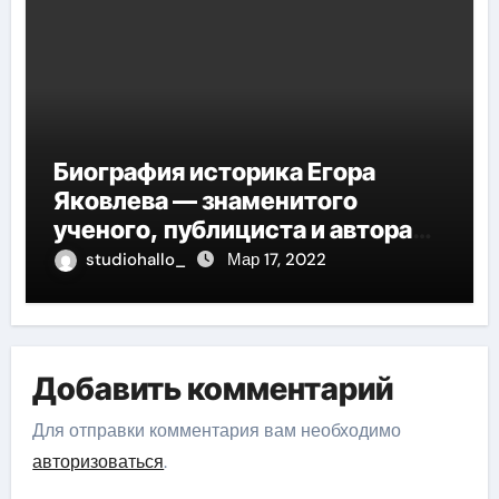
Биография историка Егора
Яковлева — знаменитого
ученого, публициста и автора
многочисленных научных
studiohallo_
Мар 17, 2022
работ, отличившегося своими
значительными достижениями,
глубокими исследованиями и
огромным вкладом в развитие
Добавить комментарий
исторической науки
Для отправки комментария вам необходимо
авторизоваться
.