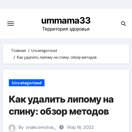
Skip
to
ummama33
content
Территория здоровья
Главная
Uncategorised
Как удалить липому на спину: обзор методов
Uncategorised
Как удалить липому на
спину: обзор методов
By
znakcomstva_
Мар 16, 2022