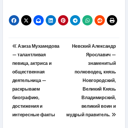
Навигация
Азиза Мухамедова
Невский Александр
по
— талантливая
Ярославич —
певица, актриса и
знаменитый
записям
общественная
полководец, князь
деятельница —
Новгородский,
раскрываем
Великий Князь
биографию,
Владимирский,
достижения и
великий воин и
интересные факты
мудрый правитель.