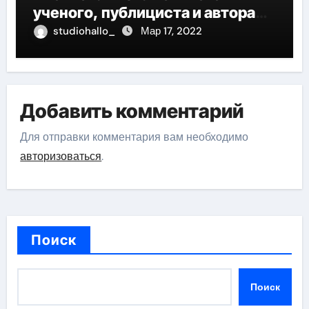
ученого, публициста и автора
многочисленных научных
studiohallo_
Мар 17, 2022
работ, отличившегося своими
значительными достижениями,
глубокими исследованиями и
огромным вкладом в развитие
Добавить комментарий
исторической науки
Для отправки комментария вам необходимо
авторизоваться
.
Поиск
Поиск