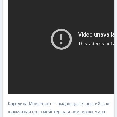
Каролина Моисеенко — выдающаяся российская
шахматная гроссмейстерша и чемпионка мира