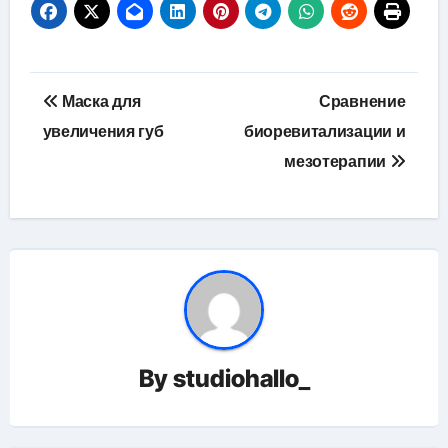
Навигация
Маска для
Сравнение
по
увеличения губ
биоревитализации и
мезотерапии
записям
By
studiohallo_