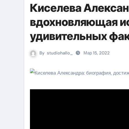
Киселева Алексан
вдохновляющая ис
удивительных фа
By
studiohallo_
Мар 15, 2022