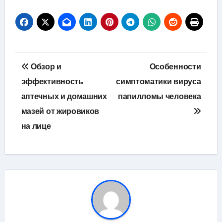
Навигация
Обзор и
Особенности
по
эффективность
симптоматики вируса
аптечных и домашних
папилломы человека
записям
мазей от жировиков
на лице