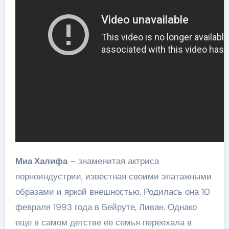
Миа Халифа
– знаменитая актриса
порноиндустрии, известная своими эпатажными
образами и яркой внешностью. Родилась она 10
февраля 1993 года в Бейруте, Ливан. Однако
еще в самом детстве ее семья переехала в