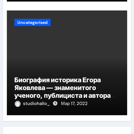
Uncategorised
Биография историка Егора
Яковлева — знаменитого
ученого, публициста и автора
многочисленных научных
studiohallo_
Мар 17, 2022
работ, отличившегося своими
значительными достижениями,
глубокими исследованиями и