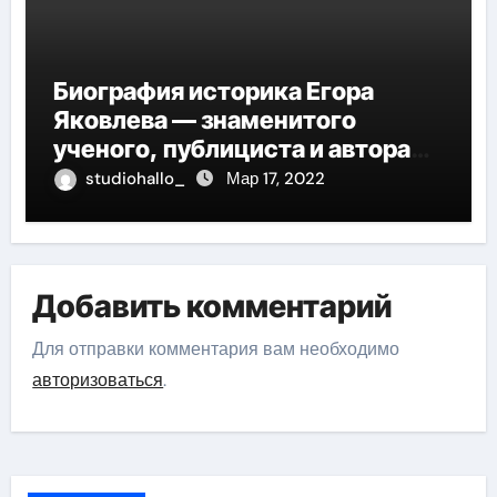
Биография историка Егора
Яковлева — знаменитого
ученого, публициста и автора
многочисленных научных
studiohallo_
Мар 17, 2022
работ, отличившегося своими
значительными достижениями,
глубокими исследованиями и
огромным вкладом в развитие
Добавить комментарий
исторической науки
Для отправки комментария вам необходимо
авторизоваться
.