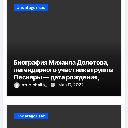
Uncategorised
Биография Михаила Долотова,
легендарного участника группы
Песняры — дата рождения,
творческий путь и невероятные
studiohallo_
Мар 17, 2022
успехи
Uncategorised