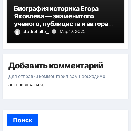
Биография историка Егора
Яковлева — знаменитого
ученого, публициста и автора
многочисленных научных
studiohallo_
Мар 17, 2022
работ, отличившегося своими
значительными достижениями,
глубокими исследованиями и
огромным вкладом в развитие
Добавить комментарий
исторической науки
Для отправки комментария вам необходимо
авторизоваться
.
Поиск