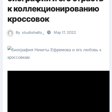
к коллекционированию
кроссовок
By
studiohallo_
Мар 17, 2022