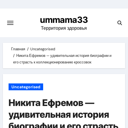
Skip
to
ummama33
content
Территория здоровья
Главная
Uncategorised
Никита Ефремов — удивительная история биографии и
его страсть к коллекционированию кроссовок
Uncategorised
Никита Ефремов —
удивительная история
биографии и его страсть