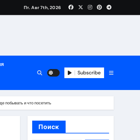
Пт. Авг 7th, 2026
рованных врачей
ия
банковского контроля
Subscribe
ен и варианты оплаты
де побывать и что посетить
Поиск