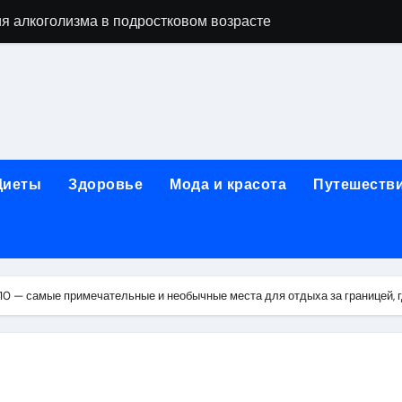
я алкоголизма в подростковом возрасте
вки японской косметики из Японии
 их освоение через онлайн-образование
изме: анонимные современные программы и роль лицензи
ды, этапы и показания к терапии
Диеты
Здоровье
Мода и красота
Путешеств
 с материалами, направленными на обход верификации или 
егионального информационного портала
стане: взрослые, детские и городские модели, сравнение ц
0 — самые примечательные и необычные места для отдыха за границей, г
ды услуг, материалы и форматы работы
пов на ручки