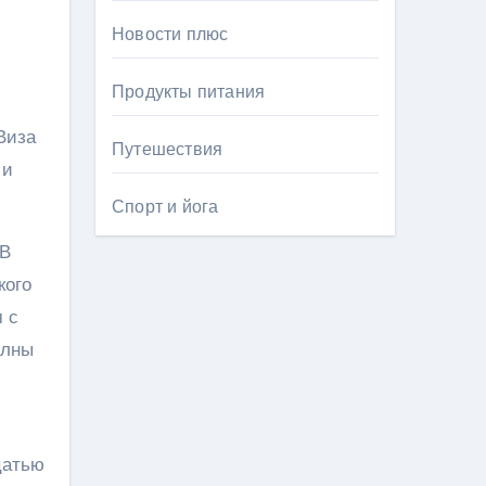
Новости плюс
Продукты питания
Виза
Путешествия
 и
Спорт и йога
 В
кого
 с
олны
цатью