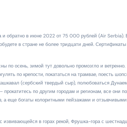
и обратно в июне 2022 от 75 000 рублей (Air Serbia). 
робудете в стране не более тридцати дней. Сертификаты
ы по осень, зимой тут довольно промозгло и ветренно.
улять по крепости, покататься на трамвае, поесть шопс
 кашкавал (сербский твердый сыр), полюбоваться Дунаем
– прокатитесь по другим городам и регионам, все они п
в, а еще богаты колоритными пейзажами и отзывчивыми
с извивающейся в горах рекой, Фрушка-гора с шестнад