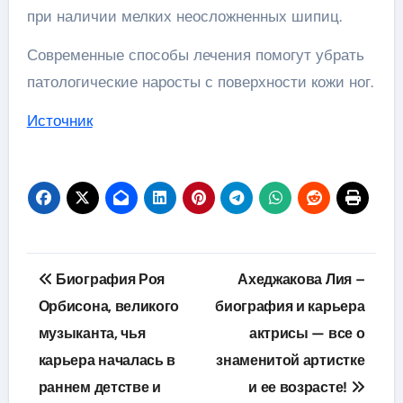
при наличии мелких неосложненных шипиц.
Современные способы лечения помогут убрать
патологические наросты с поверхности кожи ног.
Источник
Навигация
Биография Роя
Ахеджакова Лия –
по
Орбисона, великого
биография и карьера
музыканта, чья
актрисы — все о
записям
карьера началась в
знаменитой артистке
раннем детстве и
и ее возрасте!