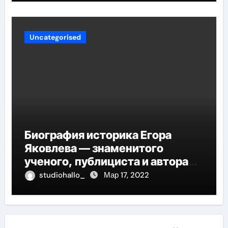
Uncategorised
Биография историка Егора
Яковлева — знаменитого
ученого, публициста и автора
многочисленных научных
studiohallo_
Мар 17, 2022
работ, отличившегося своими
значительными достижениями,
глубокими исследованиями и
огромным вкладом в развитие