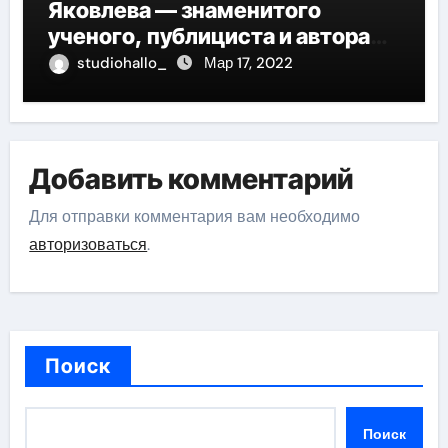
Яковлева — знаменитого
ученого, публициста и автора
многочисленных научных
studiohallo_
Мар 17, 2022
работ, отличившегося своими
значительными достижениями,
глубокими исследованиями и
огромным вкладом в развитие
Добавить комментарий
исторической науки
Для отправки комментария вам необходимо
авторизоваться
.
Поиск
Поиск