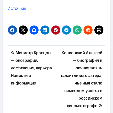
Источник
Навигация
Министр Кравцов
Консовский Алексей
по
— биография,
— биография и
достижения, карьера
личная жизнь
записям
Новости и
талантливого актера,
информация
чье имя стало
символом успеха в
российском
кинематографе