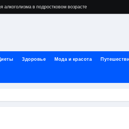
я алкоголизма в подростковом возрасте
вки японской косметики из Японии
 их освоение через онлайн-образование
изме: анонимные современные программы и роль лицензи
ды, этапы и показания к терапии
Диеты
Здоровье
Мода и красота
Путешеств
 с материалами, направленными на обход верификации или 
егионального информационного портала
стане: взрослые, детские и городские модели, сравнение ц
ды услуг, материалы и форматы работы
пов на ручки